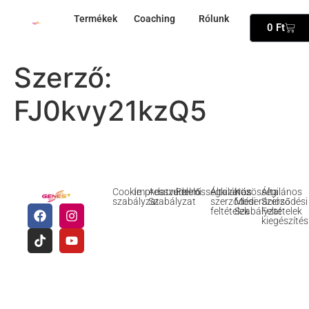
Termékek
Coaching
Rólunk
0
Ft
Szerző:
FJ0kvy21kzQ5
Cookie
Impresszum
Adatvédelmi
Felelősségkizárás
Általános
Közösségi
Általános
szabályzat
Szabályzat
szerződési
Moderációs
Szerződési
feltételek
Szabályzat
Feltételek
kiegészítés