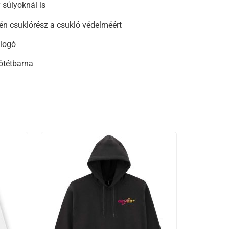
 súlyoknál is
n csuklórész a csukló védelméért
logó
sötétbarna