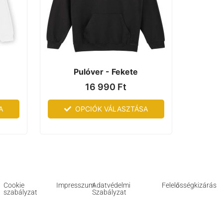
Pulóver - Fekete
16 990
Ft
A
OPCIÓK VÁLASZTÁSA
Cookie
Impresszum
Adatvédelmi
Felelősségkizárás
szabályzat
Szabályzat