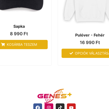
Sapka
8 990
Ft
Pulóver - Fehér
16 990
Ft
KOSÁRBA TESZEM
OPCIÓK VÁLASZTÁS