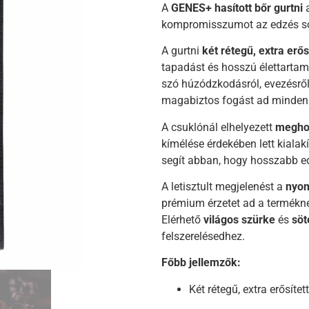
A
GENES+ hasított bőr gurtni
a
kompromisszumot az edzés so
A gurtni
két rétegű, extra erős
tapadást és hosszú élettartamo
szó húzódzkodásról, evezésről 
magabiztos fogást ad minden 
A csuklónál elhelyezett
meghos
kímélése érdekében lett kialak
segít abban, hogy hosszabb e
A letisztult megjelenést a
nyom
prémium érzetet ad a termékn
Elérhető
világos szürke
és
söt
felszerelésedhez.
Főbb jellemzők:
Két rétegű, extra erősítet