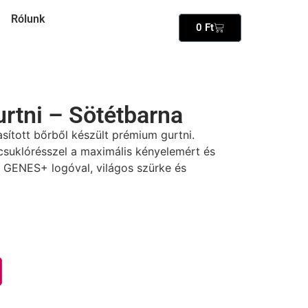
Rólunk
0
Ft
urtni – Sötétbarna
hasított bőrből készült prémium gurtni.
suklórésszel a maximális kényelemért és
 GENES+ logóval, világos szürke és