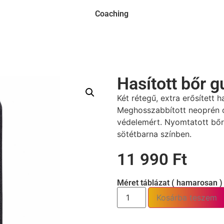
Coaching
Hasított bőr g
Két rétegű, extra erősített 
Meghosszabbított neoprén c
védelemért. Nyomtatott bőr
sötétbarna színben.
11 990
Ft
Méret táblázat ( hamarosan )
Kosárba teszem