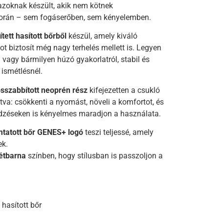
zoknak készült, akik nem kötnek
rán – sem fogáserőben, sem kényelemben.
ített hasított bőrből
készül, amely kiváló
t biztosít még nagy terhelés mellett is. Legyen
vagy bármilyen húzó gyakorlatról, stabil és
ismétlésnél.
szabbított neoprén rész
kifejezetten a csukló
ítva: csökkenti a nyomást, növeli a komfortot, és
dzéseken is kényelmes maradjon a használata.
tatott bőr GENES+ logó
teszi teljessé, amely
ek.
étbarna
színben, hogy stílusban is passzoljon a
t hasított bőr