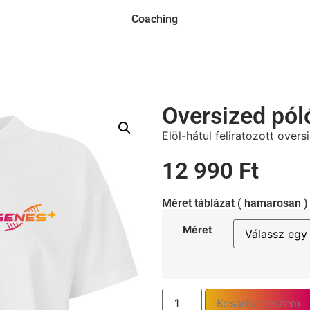
Coaching
Oversized pól
Elöl-hátul feliratozott overs
12 990
Ft
Méret táblázat ( hamarosan )
Méret
Kosárba teszem