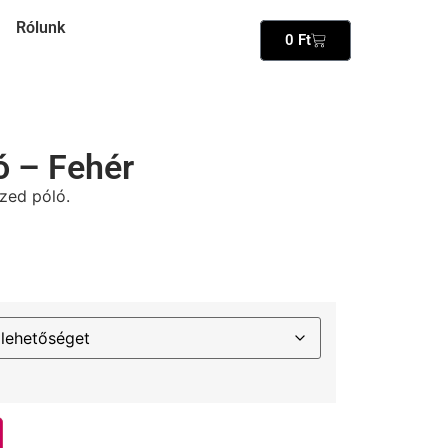
Rólunk
0
Ft
ó – Fehér
ized póló.