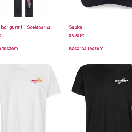
t bőr gurtni – Sötétbarna
Sapka
t
8 990
Ft
a teszem
Kosárba teszem