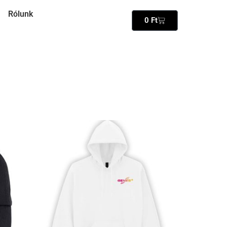
Rólunk
0
Ft