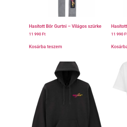
Hasított Bőr Gurtni – Világos szürke
Hasítot
11 990
Ft
11 990
F
Kosárba teszem
Kosárb